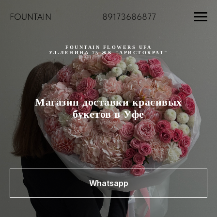
FOUNTAIN
___________ ________
89173686877
FOUNTAIN FLOWERS UFA
УЛ.ЛЕНИНА 75 ЖК "АРИСТОКРАТ"
Магазин доставки красивых
букетов в Уфе
Whatsapp